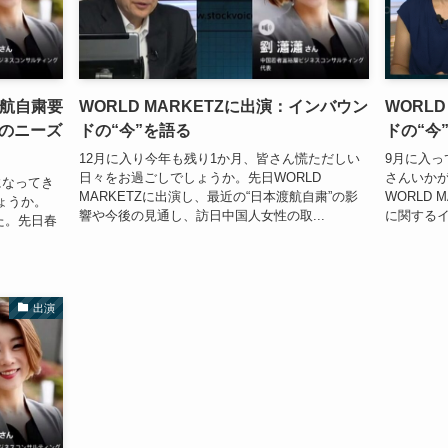
渡航自粛要
WORLD MARKETZに出演：インバウン
WORL
のニーズ
ドの“今”を語る
ドの“今
12月に入り今年も残り1か月、皆さん慌ただしい
9月に入
日々をお過ごしでしょうか。先日WORLD
さんいかが
になってき
MARKETZに出演し、最近の“日本渡航自粛”の影
WORLD
ょうか。
響や今後の見通し、訪日中国人女性の取...
に関するイ
した。先日春
出演