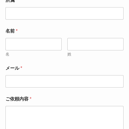
所属
*
所
属
名前
*
名
姓
メール
*
ご依頼内容
*