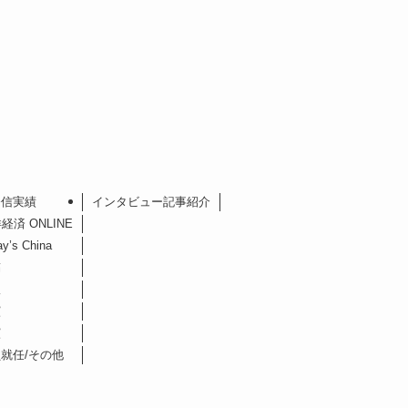
発信実績
インタビュー記事紹介
済 ONLINE
’s China
稿
版
演
演
就任/その他