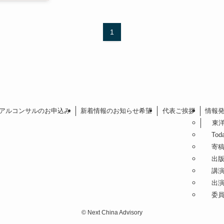
1
アルコンサルのお申込み
新着情報のお知らせ希望
代表ご挨拶
情報
東洋経
Today
寄
出
講
出
委員
©
Next China Advisory