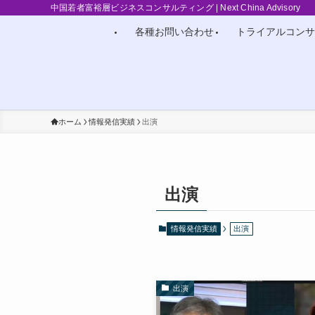
中国若者富裕層ビジネスコンサルティング | Next China Advisory
各種お問い合わせ
トライアルコンサ
ホーム
情報発信実績
出演
出演
情報発信実績
出演
出演