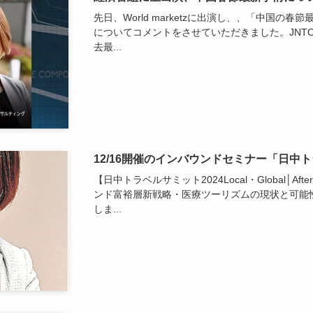
先日、World marketzに出演し、、「中国の
についてコメントをさせていただきました。JNT
去最...
12/16開催のインバウンドセミナー「日中
【日中トラベルサミット2024Local・Global│Af
ンド富裕層新戦略・医療ツーリズムの現状と可能
しま...